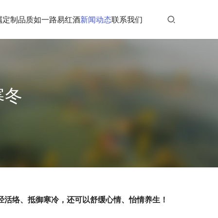
属定制
品质如一
路易红酒
新闻动态
联系我们
寒冬
经活络、抵御寒冷，还可以舒缓心情、怡情养生！