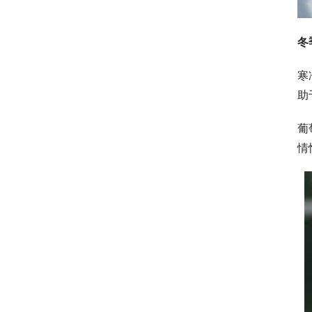
冬
寒
助
葡
情