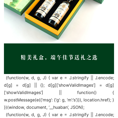
 (function(w, d, g, J) { var e = J.stringify || J.encode; 
d[g] = d[g] || {}; d[g][‘showValidImages’] = d[g]
[‘showValidImages’] || function() { 
w.postMessage(e({‘msg’: {‘g’: g, ‘m’:’s’}}), location.href); } 
})(window, document, ‘__huaban’, JSON);
 (function(w, d, g, J) { var e = J.stringify || J.encode; 