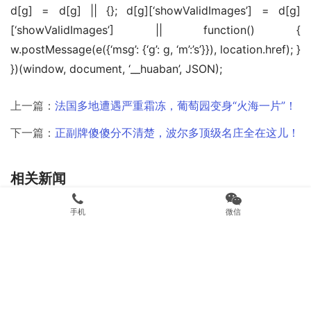
d[g] = d[g] || {}; d[g][‘showValidImages’] = d[g]
[‘showValidImages’] || function() { 
w.postMessage(e({‘msg’: {‘g’: g, ‘m’:’s’}}), location.href); } 
})(window, document, ‘__huaban’, JSON);
上一篇：
法国多地遭遇严重霜冻，葡萄园变身“火海一片”！
下一篇：
正副牌傻傻分不清楚，波尔多顶级名庄全在这儿！
相关新闻
手机
微信
Bonjour les amis de Chine.来自法国路易庄园的诚挚问候！
路易庄园古堡2016年份获得詹姆斯·萨克林92分推荐
这届世界杯流行“养生观球”？受欢迎的有热红酒、围炉套餐、人参熬夜水……