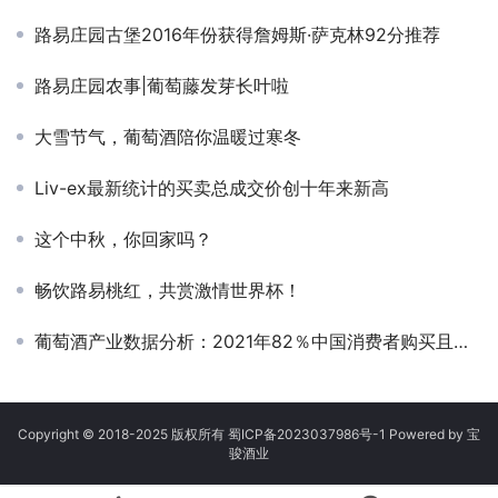
路易庄园古堡2016年份获得詹姆斯·萨克林92分推荐
路易庄园农事|葡萄藤发芽长叶啦
大雪节气，葡萄酒陪你温暖过寒冬
Liv-ex最新统计的买卖总成交价创十年来新高
这个中秋，你回家吗？
畅饮路易桃红，共赏激情世界杯！
葡萄酒产业数据分析：2021年82％中国消费者购买且饮用过葡萄酒
Copyright © 2018-2025 版权所有
蜀ICP备2023037986号-1
Powered by 宝
骏酒业