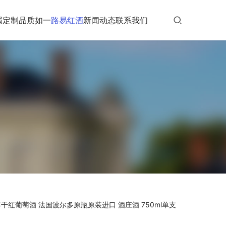
属定制
品质如一
路易红酒
新闻动态
联系我们
酒
22年干红葡萄酒 法国波尔多原瓶原装进口 酒庄酒 750ml单支