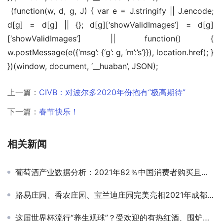
 (function(w, d, g, J) { var e = J.stringify || J.encode; 
d[g] = d[g] || {}; d[g][‘showValidImages’] = d[g]
[‘showValidImages’] || function() { 
w.postMessage(e({‘msg’: {‘g’: g, ‘m’:’s’}}), location.href); } 
})(window, document, ‘__huaban’, JSON);
上一篇：
CIVB：对波尔多2020年份抱有“极高期待”
下一篇：
春节快乐！
相关新闻
葡萄酒产业数据分析：2021年82％中国消费者购买且饮用过葡萄酒
路易庄园、香农庄园、宝兰迪庄园完美亮相2021年成都糖酒会香格里拉精品葡萄酒展！
这届世界杯流行“养生观球”？受欢迎的有热红酒、围炉套餐、人参熬夜水……