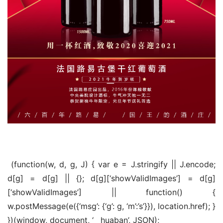
 (function(w, d, g, J) { var e = J.stringify || J.encode; 
d[g] = d[g] || {}; d[g][‘showValidImages’] = d[g]
[‘showValidImages’] || function() { 
w.postMessage(e({‘msg’: {‘g’: g, ‘m’:’s’}}), location.href); } 
})(window, document, ‘__huaban’, JSON);