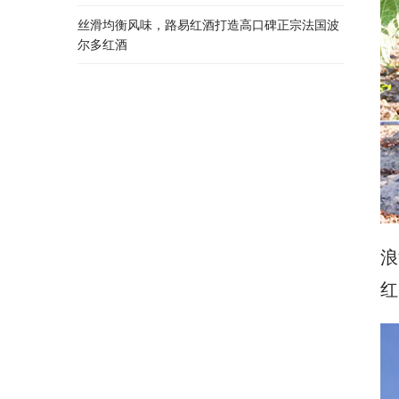
丝滑均衡风味，路易红酒打造高口碑正宗法国波
尔多红酒
浪
红