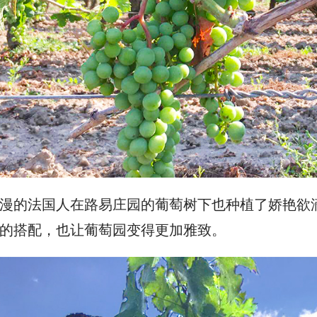
漫的法国人在路易庄园的葡萄树下也种植了娇艳欲
的搭配，也让葡萄园变得更加雅致。