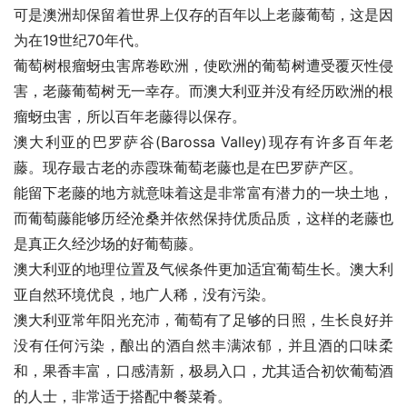
可是澳洲却保留着世界上仅存的百年以上老藤葡萄，这是因
为在19世纪70年代。
葡萄树根瘤蚜虫害席卷欧洲，使欧洲的葡萄树遭受覆灭性侵
害，老藤葡萄树无一幸存。而澳大利亚并没有经历欧洲的根
瘤蚜虫害，所以百年老藤得以保存。
澳大利亚的巴罗萨谷(Barossa Valley)现存有许多百年老
藤。现存最古老的赤霞珠葡萄老藤也是在巴罗萨产区。
能留下老藤的地方就意味着这是非常富有潜力的一块土地，
而葡萄藤能够历经沧桑并依然保持优质品质，这样的老藤也
是真正久经沙场的好葡萄藤。
澳大利亚的地理位置及气候条件更加适宜葡萄生长。澳大利
亚自然环境优良，地广人稀，没有污染。
澳大利亚常年阳光充沛，葡萄有了足够的日照，生长良好并
没有任何污染，酿出的酒自然丰满浓郁，并且酒的口味柔
和，果香丰富，口感清新，极易入口，尤其适合初饮葡萄酒
的人士，非常适于搭配中餐菜肴。