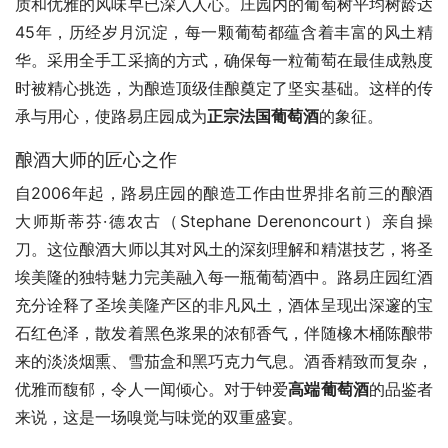
质和优雅的风味早已深入人心。庄园内的葡萄树平均树龄达
45年，历经岁月沉淀，每一颗葡萄都蕴含着丰富的风土精
华。采用全手工采摘的方式，确保每一粒葡萄在最佳成熟度
时被精心挑选，为酿造顶级佳酿奠定了坚实基础。这样的传
承与用心，使路易庄园成为
正宗法国葡萄酒
的象征。
酿酒大师的匠心之作
自2006年起，路易庄园的酿造工作由世界排名前三的酿酒
大师斯蒂芬·德农古（Stephane Derenoncourt）亲自操
刀。这位酿酒大师以其对风土的深刻理解和精湛技艺，将圣
埃美隆的独特魅力完美融入每一瓶葡萄酒中。路易庄园红酒
充分诠释了圣埃美隆产区的非凡风土，酒体呈现出深邃的宝
石红色泽，散发着黑色浆果的浓郁香气，伴随橡木桶陈酿带
来的淡淡烟熏、雪茄盒和黑巧克力气息。酒香精致而复杂，
优雅而馥郁，令人一闻倾心。对于钟爱
高端葡萄酒
的品鉴者
来说，这是一场嗅觉与味觉的双重盛宴。