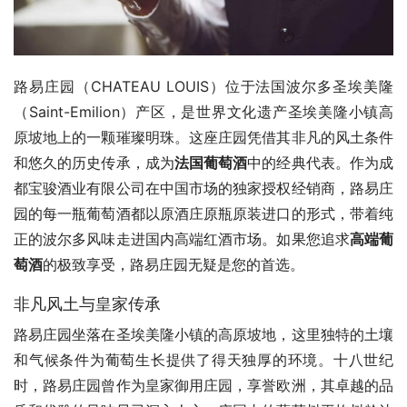
路易庄园（CHATEAU LOUIS）位于法国波尔多圣埃美隆
（Saint-Emilion）产区，是世界文化遗产圣埃美隆小镇高
原坡地上的一颗璀璨明珠。这座庄园凭借其非凡的风土条件
和悠久的历史传承，成为
法国葡萄酒
中的经典代表。作为成
都宝骏酒业有限公司在中国市场的独家授权经销商，路易庄
园的每一瓶葡萄酒都以原酒庄原瓶原装进口的形式，带着纯
正的波尔多风味走进国内高端红酒市场。如果您追求
高端葡
萄酒
的极致享受，路易庄园无疑是您的首选。
非凡风土与皇家传承
路易庄园坐落在圣埃美隆小镇的高原坡地，这里独特的土壤
和气候条件为葡萄生长提供了得天独厚的环境。十八世纪
时，路易庄园曾作为皇家御用庄园，享誉欧洲，其卓越的品