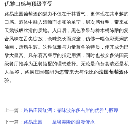
优雅口感与顶级享受
路易庄园葡萄酒的魅力不仅在于其香气，更体现在其卓越的
口感。酒体中融入清晰而柔和的单宁，层次感鲜明，带来如
天鹅绒般丝滑的质地。入口后，黑色浆果与橡木桶陈酿的复
合风味在舌尖绽放，余味悠长而深邃，仿佛一幅色彩斑斓的
油画，熠熠生辉。这种优雅与力量兼备的特质，使其成为巴
黎大皇宫、凡尔赛宫餐厅的指定用酒，同时也被众多法国高
级餐厅推荐为正餐搭配的理想选择。无论是商务宴请还是私
人品鉴，路易庄园都能为您带来无与伦比的
法国葡萄酒
体
验。
上一篇：
路易庄园红酒：品味波尔多右岸的优雅与醇厚
下一篇：
路易庄园——圣埃美隆的浪漫传承