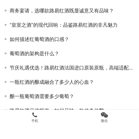
商务宴请，选哪款路易红酒既显诚意又有品味？
“皇室之酒”的现代回响：品鉴路易红酒的非凡魅力
如何描述红葡萄酒的口感？
葡萄酒的架构是什么？
节庆礼遇优选！路易红酒法国进口原装原瓶，高端适配节日送礼场景
一瓶红酒的酿成融合了多少人的心血？
酿一瓶葡萄酒需要多少葡萄？
路易红酒品鉴指南：如何品味一款传奇佳酿
手机
微信
如何处理葡萄酒的断塞问题？
深耕纯正酒体 法国原装原瓶进口红酒路易红酒彰显法式正统酿造底蕴