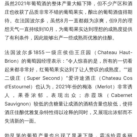
虽然2021年葡萄酒的整体产量大幅下降，但不少产区和酒
庄也收获了品质非常不错的葡萄果实，酿出的葡萄酒值得期
待。在法国波尔多，虽然8月一直都颇为凉爽，但9月的理
想天气一直持续到10月，为葡萄果实达到理想的成熟度提供
了有利条件，因此能够出产一些成熟而优雅的佳酿。
法国波尔多1855一级庄侯伯王庄园（Chateau Haut-
Brion）的葡萄园经理表示：“令人惊喜的是，所有的一切看
起来都非常好，红葡萄果实达到了让人赞叹的成熟度。”“超
二级庄（Super Second）”爱诗途酒庄（Chateau Cos 
d’Estournel）也认为，2021年份的梅洛（Merlot）非常诱
人，果香浓郁，表现出众；赤霞珠（Cabernet 
Sauvignon）较低的含糖量让成酒的酒精含量也较低，使得
酒庄佳酿优雅复杂特性得以诠释的同时，又展现出浓郁而不
失清新的一面。
勃艮第的葡萄产量也出现了显著下降，霜冻给霞多丽