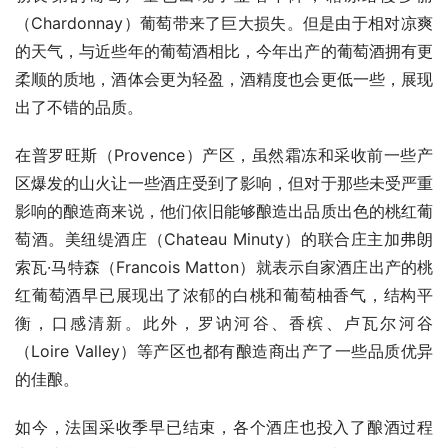
（Chardonnay）葡萄带来了巨大损失。但是由于相对凉爽
的天气，与近些年的葡萄酒相比，今年出产的葡萄酒拥有更
柔顺的质地，酒体会更为轻盈，酒精度也会更低一些，展现
出了不错的品质。  
在普罗旺斯（Provence）产区，虽然霜冻和采收前一些产
区爆发的山火让一些酒庄受到了影响，但对于那些未受严重
影响的酿造商来说，他们依旧能够酿造出品质出色的桃红葡
萄酒。美纽缇酒庄（Chateau Minuty）的联合庄主加弗朗
索瓦·马特森（Francois Matton）就表示自家酒庄出产的桃
红葡萄酒早已展现出了浓郁的白桃和葡萄柚香气，结构平
衡，口感清新。此外，罗讷河谷、香槟、卢瓦尔河谷
（Loire Valley）等产区也都有酿造商出产了一些品质优异
的佳酿。  
如今，法国采收季早已结束，各个酒庄也投入了酿酒过程