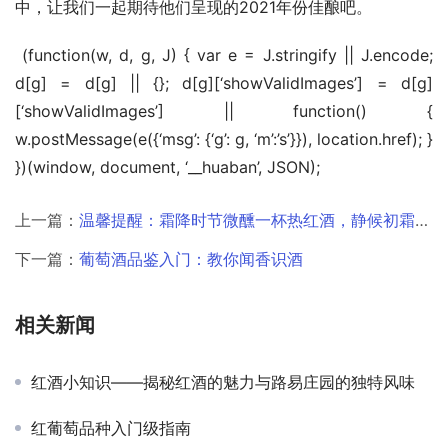
中，让我们一起期待他们呈现的2021年份佳酿吧。
 (function(w, d, g, J) { var e = J.stringify || J.encode; 
d[g] = d[g] || {}; d[g][‘showValidImages’] = d[g]
[‘showValidImages’] || function() { 
w.postMessage(e({‘msg’: {‘g’: g, ‘m’:’s’}}), location.href); } 
})(window, document, ‘__huaban’, JSON);
上一篇：
温馨提醒：霜降时节微醺一杯热红酒，静候初霜凝结
下一篇：
葡萄酒品鉴入门：教你闻香识酒
相关新闻
红酒小知识——揭秘红酒的魅力与路易庄园的独特风味
红葡萄品种入门级指南