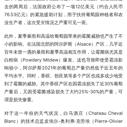
去的两周后，法国政府公布了一项12亿美元（约合人民币
76.53亿元）的紧急援助计划，用于扶持葡萄园种植者和农
业生产者，这次受灾情况之严重可见一斑。    
此外，夏季暴雨和高温给葡萄园带来的霉菌威胁也产生了不
小的影响。在法国北部的阿尔萨斯（Alsace）产区，几乎近
百年未曾一遇的暴雨和夏季高温相互作用，让霉菌病尤其是
白粉病（Powdery Mildew）爆发。这也导致即使受霜冻影
响较小，阿尔萨斯2021年的葡萄总产量仍然低于近五年的
平均水平。同时，香槟、勃艮第等多个产区也或多或少地受
到了霉菌的威胁。其中香槟产区在因霜冻损失了近30%葡萄
产量后，又因受霉菌感染损失了大约25%-30%的产量，可
谓是损失惨重。  
对于这一年份的天气状况，白马酒庄（Chateau Cheval 
Blanc）的技术总监皮埃尔-奥利弗·克劳埃（Pierre-Olivier 